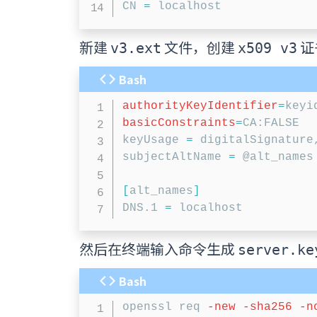
CN 
=
新建
文件，创建
证
v3.ext
x509 v3
Bash
authorityKeyIdentifier
=
basicConstraints
=
CA:FALSE

keyUsage 
=
 digitalSignature
subjectAltName 
=
 @alt_names

[
alt_names
]
DNS.1 
=
然后在终端输入命令生成
server.ke
Bash
openssl req 
-new
-sha256
-n