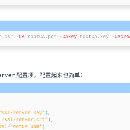
r.csr 
-CA
 rootCA.pem 
-CAkey
 rootCA.key 
-CAcre
配置项，配置起来也简单：
erver
/ssl/server.key'
)
,
./ssl/server.crt'
)
,
ssl/rootCA.pem'
)