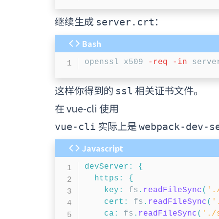
继续生成
：
server.crt
Bash
openssl x509 
-req
-in
 serve
这样你得到的
相关证书文件。
ssl
在 vue-cli 使用
实际上是
vue-cli
webpack-dev-s
Javascript
devServer
:
{
https
:
{
key
:
 fs
.
readFileSync
(
'.
cert
:
 fs
.
readFileSync
(
'
ca
:
 fs
.
readFileSync
(
'./