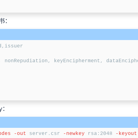
书：
, nonRepudiation, keyEncipherment, dataEnciphe
：
y
odes
-out
 server.csr 
-newkey
 rsa:2048 
-keyout