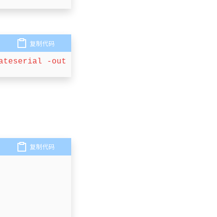
复制代码
ateserial
-out
 server.crt 
-days
500
-sha256
-
复制代码