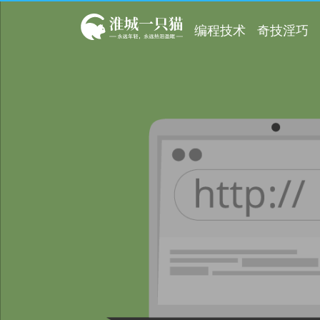
编程技术
奇技淫巧