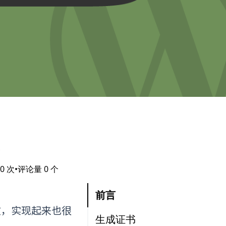
境
0
次
•
评论量
0
个
前言
博文，实现起来也很
生成证书