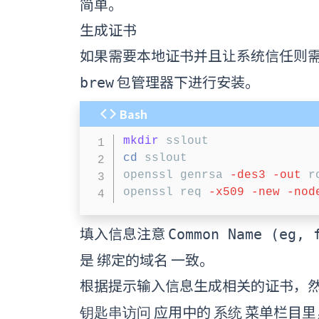
简单。
生成证书
如果需要本地证书并且让系统信任则需要
包管理器下进行安装。
brew
Bash
mkdir
cd
 sslout

openssl genrsa 
-des3
-out
 r
openssl req 
-x509
-new
-nod
填入信息注意
Common Name (eg, 
是 绑定的域名 一致。
根据提示输入信息生成相关的证书，
应用中的
菜单栏目里
钥匙串访问
系统