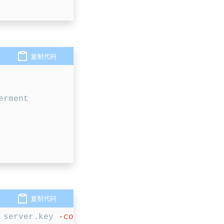
复制代码
rment

复制代码
 server.key 
-config
<
(
cat
 server.csr.cnf
)