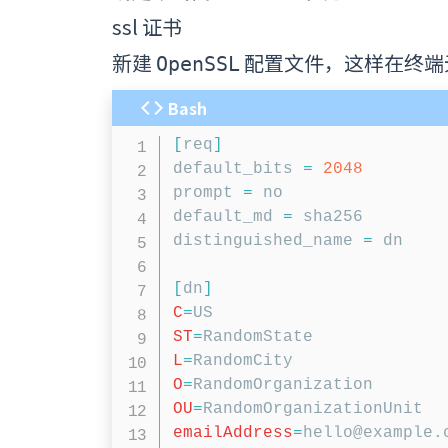
ssl 证书
新建
配置文件，这样在终端
OpenSSL
Bash
[
req
]
default_bits 
=
2048
prompt 
=
 no

default_md 
=
 sha256

distinguished_name 
=
 dn

[
dn
]
C
=
ST
=
L
=
O
=
OU
=
emailAddress
=
hello@example.c